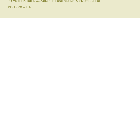
İTÜ Ekoloji Kulübü Ayazağa kampüsü Maslak Sarıyer/İstanbul
Tel:212 2857116