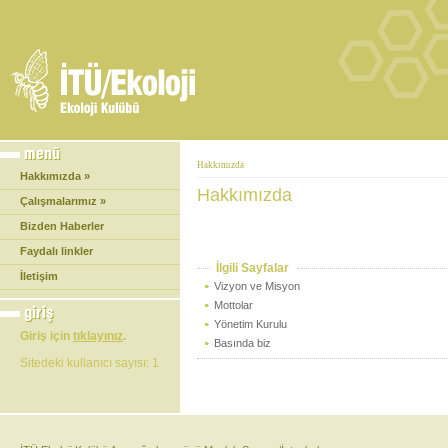
Hakkımızda
Hakkımızda »
Hakkımızda
Çalışmalarımız »
Bizden Haberler
Faydalı linkler
İlgili Sayfalar
İletişim
Vizyon ve Misyon
Mottolar
Yönetim Kurulu
Giriş için
tıklayınız
.
Basında biz
Sitedeki kullanıcı sayısı: 1